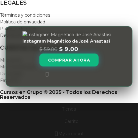
LEGALES
Términos y condiciones
Politica de privacidad
Políticas de envío
Devolución de Productos y Reembolsos
Instagram Magnético de José Anastasi
CUENTAS DE USUARIO
$
9.00
$
59.00
Mi cuenta
COMPRAR AHORA
Mis membresias
Descargas
Favoritos
Cursos en Grupo © 2025 - Todos los Derechos
Reservados
Tienda
Carrito
My account