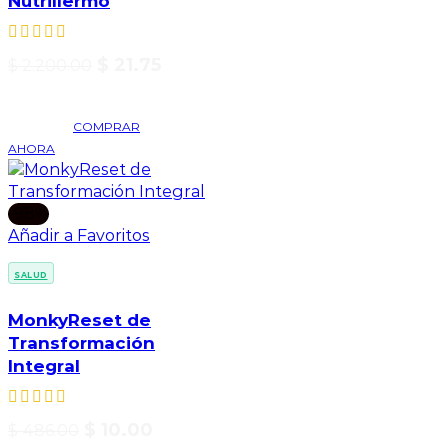
Nutrillermo
$
21.75
$
2,200.00
COMPRAR
AHORA
-98%
Añadir a Favoritos
SALUD
MonkyReset de
Transformación
Integral
$
10.00
$
486.00