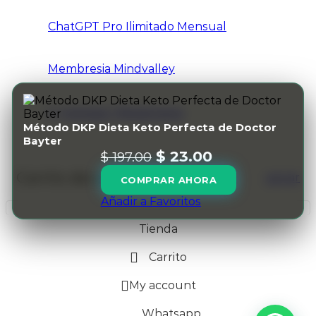
ChatGPT Pro Ilimitado Mensual
Membresia Mindvalley
Ingresar / Registrarse
Método DKP Dieta Keto Perfecta de Doctor
Bayter
$
23.00
$
197.00
Carrito de compras
cerrar
COMPRAR AHORA
Añadir a Favoritos
Tienda
Carrito
My account
Whatsapp