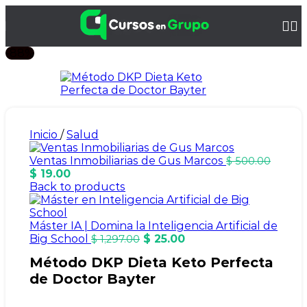
-88%
Inicio
/
Salud
Ventas Inmobiliarias de Gus Marcos
$
500.00
$
19.00
Back to products
Máster IA | Domina la Inteligencia Artificial de
Big School
$
25.00
$
1,297.00
Método DKP Dieta Keto Perfecta
de Doctor Bayter