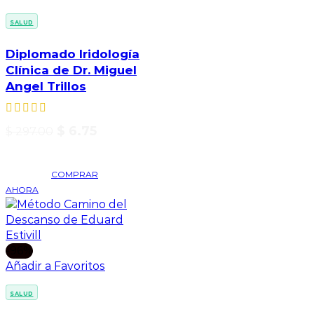
SALUD
Diplomado Iridología
Clínica de Dr. Miguel
Angel Trillos
$
6.75
$
297.00
COMPRAR
AHORA
-96%
Añadir a Favoritos
SALUD