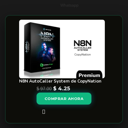
Whatsapp
N8N AutoCaller System de CopyNation
$
4.25
$
97.00
COMPRAR AHORA