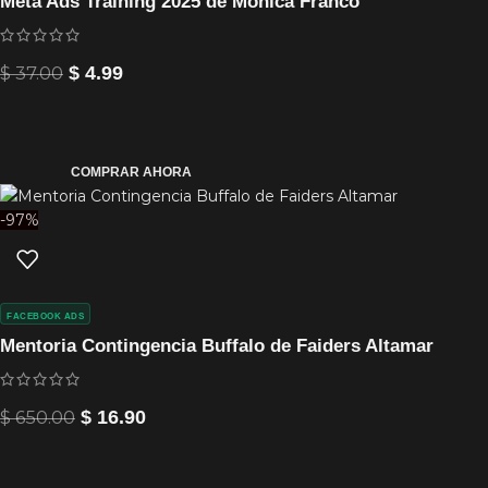
Meta Ads Training 2025 de Mónica Franco
$
37.00
$
4.99
COMPRAR AHORA
-97%
FACEBOOK ADS
Mentoria Contingencia Buffalo de Faiders Altamar
$
650.00
$
16.90